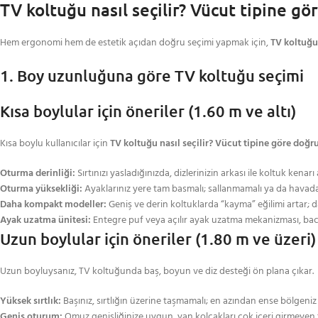
TV koltuğu nasıl seçilir? Vücut tipine gö
Hem ergonomi hem de estetik açıdan doğru seçimi yapmak için,
TV koltuğu
1. Boy uzunluğuna göre TV koltuğu seçimi
Kısa boylular için öneriler (1.60 m ve altı)
Kısa boylu kullanıcılar için
TV koltuğu nasıl seçilir? Vücut tipine göre doğr
Oturma derinliği:
Sırtınızı yasladığınızda, dizlerinizin arkası ile koltuk kena
Oturma yüksekliği:
Ayaklarınız yere tam basmalı; sallanmamalı ya da havad
Daha kompakt modeller:
Geniş ve derin koltuklarda “kayma” eğilimi artar; 
Ayak uzatma ünitesi:
Entegre puf veya açılır ayak uzatma mekanizması, bacak
Uzun boylular için öneriler (1.80 m ve üzeri)
Uzun boyluysanız, TV koltuğunda baş, boyun ve diz desteği ön plana çıkar.
Yüksek sırtlık:
Başınız, sırtlığın üzerine taşmamalı; en azından ense bölgeniz
Geniş oturum:
Omuz genişliğinize uygun, yan kolçakları çok içeri girmeyen t