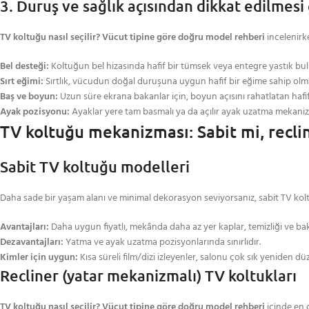
3. Duruş ve sağlık açısından dikkat edilmesi
TV koltuğu nasıl seçilir? Vücut tipine göre doğru model rehberi
incelenirke
Bel desteği:
Koltuğun bel hizasında hafif bir tümsek veya entegre yastık bul
Sırt eğimi:
Sırtlık, vücudun doğal duruşuna uygun hafif bir eğime sahip olmalı
Baş ve boyun:
Uzun süre ekrana bakanlar için, boyun açısını rahatlatan hafif 
Ayak pozisyonu:
Ayaklar yere tam basmalı ya da açılır ayak uzatma mekanizma
TV koltuğu mekanizması: Sabit mi, recli
Sabit TV koltuğu modelleri
Daha sade bir yaşam alanı ve minimal dekorasyon seviyorsanız, sabit TV koltuğ
Avantajları:
Daha uygun fiyatlı, mekânda daha az yer kaplar, temizliği ve bak
Dezavantajları:
Yatma ve ayak uzatma pozisyonlarında sınırlıdır.
Kimler için uygun:
Kısa süreli film/dizi izleyenler, salonu çok sık yeniden dü
Recliner (yatar mekanizmalı) TV koltukları
TV koltuğu nasıl seçilir? Vücut tipine göre doğru model rehberi
içinde en 