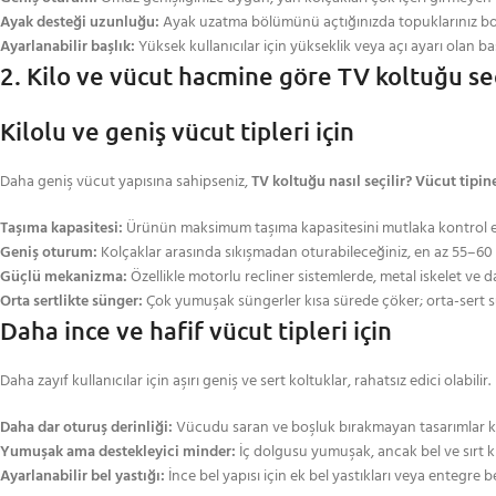
Ayak desteği uzunluğu:
Ayak uzatma bölümünü açtığınızda topuklarınız b
Ayarlanabilir başlık:
Yüksek kullanıcılar için yükseklik veya açı ayarı olan ba
2. Kilo ve vücut hacmine göre TV koltuğu se
Kilolu ve geniş vücut tipleri için
Daha geniş vücut yapısına sahipseniz,
TV koltuğu nasıl seçilir? Vücut tipi
Taşıma kapasitesi:
Ürünün maksimum taşıma kapasitesini mutlaka kontrol edi
Geniş oturum:
Kolçaklar arasında sıkışmadan oturabileceğiniz, en az 55–60 
Güçlü mekanizma:
Özellikle motorlu recliner sistemlerde, metal iskelet ve 
Orta sertlikte sünger:
Çok yumuşak süngerler kısa sürede çöker; orta-sert s
Daha ince ve hafif vücut tipleri için
Daha zayıf kullanıcılar için aşırı geniş ve sert koltuklar, rahatsız edici olabilir.
Daha dar oturuş derinliği:
Vücudu saran ve boşluk bırakmayan tasarımlar ko
Yumuşak ama destekleyici minder:
İç dolgusu yumuşak, ancak bel ve sırt k
Ayarlanabilir bel yastığı:
İnce bel yapısı için ek bel yastıkları veya entegre b