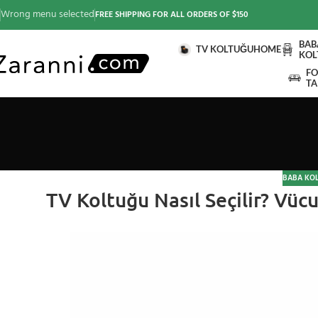
Wrong menu selected
FREE SHIPPING FOR ALL ORDERS OF $150
BAB
TV KOLTUĞU
HOME
KOL
FO
TA
BABA KO
TV Koltuğu Nasıl Seçilir? Vüc