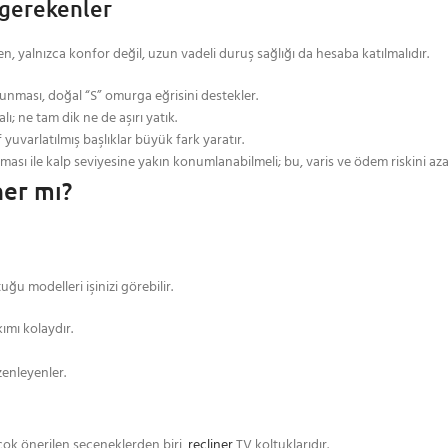
 gerekenler
n, yalnızca konfor değil, uzun vadeli duruş sağlığı da hesaba katılmalıdır.
unması, doğal “S” omurga eğrisini destekler.
; ne tam dik ne de aşırı yatık.
yuvarlatılmış başlıklar büyük fark yaratır.
sı ile kalp seviyesine yakın konumlanabilmeli; bu, varis ve ödem riskini azal
ner mı?
u modelleri işinizi görebilir.
ımı kolaydır.
zenleyenler.
çok önerilen seçeneklerden biri,
recliner
TV koltuklarıdır.