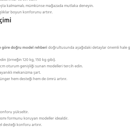
oşta kalmamalı; mümkünse mağazada mutlaka deneyin.
şlıklar boyun konforunu artırır.
çimi
ne göre doğru model rehberi
doğrultusunda aşağıdaki detaylar önemli hale ge
n (örneğin 120 kg, 150 kg gibi).
cm oturum genişliği sunan modelleri tercih edin.
dayanıklı mekanizma şart.
ünger hem desteği hem de ömrü artırır.
nforu yükseltir.
ısmı formunu koruyan modeller idealdir.
el desteği konforu artırır.