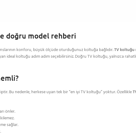
öre doğru model rehberi
eanslarının konforu, büyük ölçüde oturduğunuz koltuğa bağlıdır.
TV koltuğu 
ideal koltuğu adım adım seçebilirsiniz. Doğru TV koltuğu, yalnızca rahatlı
nemli?
ahiptir. Bu nedenle, herkese uyan tek bir “en iyi TV koltuğu” yoktur. Özellikle
T
rı önler.
kilemez.
me sağlar.
.