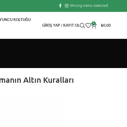
Wrong menu selected
OYUNCU KOLTUĞU
0
GIRIŞ YAP / KAYIT OL
₺
0,00
manın Altın Kuralları