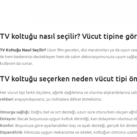
TV koltuğu nasıl seçilir? Vücut tipine g
TV Koltuğu Nasıl Seçilir?
Uzun film geceleri, dizi maratonları ya da oyun s
ile hem bedeninizi destekleyen hem de salon dekorasyonunuza uyum sağlayan 
kullanım da sunar.
TV koltuğu seçerken neden vücut tipi ö
Her vücut tipi farklı ölçülere, ağırlık dağılımına ve oturma alışkanlıklarına s
rehberi
arayışındaysanız, şu noktalara dikkat etmelisiniz:
Omurga sağlığı:
Doğru bel ve sırt desteği, uzun süre otururken oluşan ağrıla
Dolaşım:
Bacak boyunuza uygun koltuk derinliği, kan dolaşımını olumsuz et
Konfor:
Boyunuza göre ayarlanabilen baş ve ayak desteği, gerçek bir dinlen
Dayanıklılık:
Kilonuza uygun mekanizma ve iskelet, koltuğun ömrünü uzatır