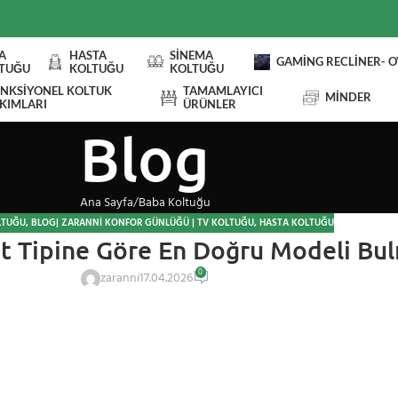
A
HASTA
SINEMA
GAMING RECLINER- 
TUĞU
KOLTUĞU
KOLTUĞU
NKSIYONEL KOLTUK
TAMAMLAYICI
MINDER
KIMLARI
ÜRÜNLER
Blog
Ana Sayfa
Baba Koltuğu
LTUĞU
,
BLOG| ZARANNI KONFOR GÜNLÜĞÜ | TV KOLTUĞU, HASTA KOLTUĞU
ut Tipine Göre En Doğru Modeli Bul
0
zaranni
17.04.2026