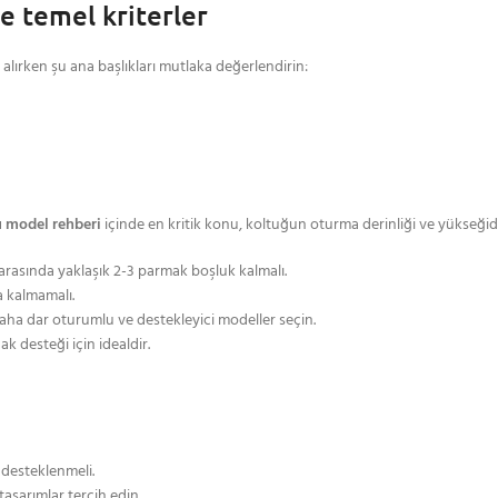
re temel kriterler
alırken şu ana başlıkları mutlaka değerlendirin:
u model rehberi
içinde en kritik konu, koltuğun oturma derinliği ve yükseğidi
rı arasında yaklaşık 2-3 parmak boşluk kalmalı.
a kalmamalı.
daha dar oturumlu ve destekleyici modeller seçin.
 desteği için idealdir.
 desteklenmeli.
asarımlar tercih edin.