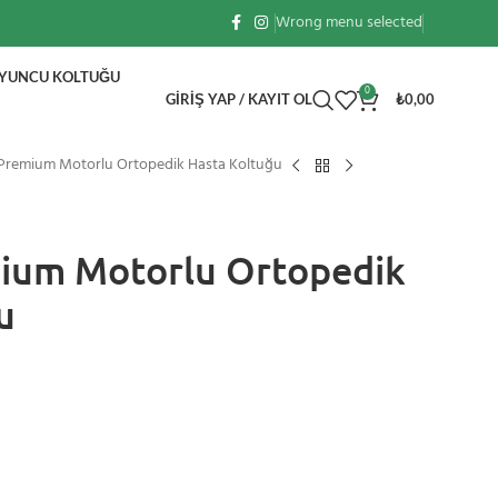
Wrong menu selected
OYUNCU KOLTUĞU
0
GIRIŞ YAP / KAYIT OL
₺
0,00
 Premium Motorlu Ortopedik Hasta Koltuğu
ium Motorlu Ortopedik
u