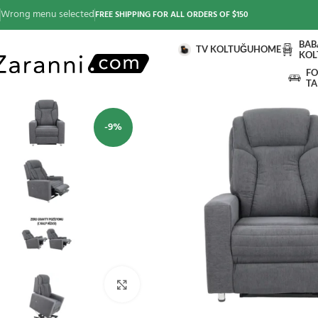
Wrong menu selected
FREE SHIPPING FOR ALL ORDERS OF $150
BAB
TV KOLTUĞU
HOME
KOL
FO
TA
-9%
Büyütmek için tıklayınız