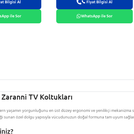
at Bilgisi Al
📞 Fiyat Bilgisi Al
App ile Sor
WhatsApp ile Sor
 Zaranni TV Koltukları
ern yaşamın yorgunluğunu en üst düzey ergonomi ve yenilikçi mekanizma sist
desteği sunan özel dolgu yapısıyla vücudunuzun doğal formuna tam uyum sağlar
iniz?