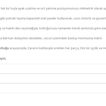
ek bir tuşla ayak uzatma ve sırt yatırma pozisyonunuzu milimetrik olarak aya
gibi yüksek taşıma kapasiteli özel şaseler kullanarak, uzun ömürlü ve güvenl
 ve hakiki deri seçeneğiyle, koltuğunuzu tamamen kendi zevkinize göre özel
bile kan dolaşımını destekler, vücut üzerindeki baskıyı minimuma indirir.
koltuğu
arayışınızda; Zaranni kalitesiyle üretilen her parça, titiz bir işçilik ve 
ıyın.