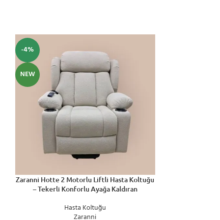
-4%
-10%
NEW
SEPETE EKLE
Zaranni Kole K
Ortoped
H
₺
55.5
SEPETE EKLE
Zaranni Hotte 2 Motorlu Liftli Hasta Koltuğu
– Tekerli Konforlu Ayağa Kaldıran
Nakit Fi
Hasta Koltuğu
Taksi
Zaranni