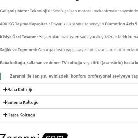
Gelişmiş Motor Teknolojisi:
Sessiz çalışan motorlu mekanizmalar sayesinde t
400 KG Taşıma Kapasitesi:
Dayanıklılıkta sınır tanımayan
Blumotion Axis 5
Kişiye Özel Tasarım:
Yaşam alanınıza uyum sağlayacak yüzlerce farklı kumaş
Sağlık ve Ergonomi:
Omurga dostu yapısı sayesinde uzun süreli oturumlarda 
Baba koltuğu
,
sallanan ve dönen TV koltuğu
veya
liftli (asansörlü) hasta 
Zaranni ile tanışın, evinizdeki konforu profesyonel seviyeye taş
Baba Koltuğu
Sinema Koltuğu
Hasta Koltuğu