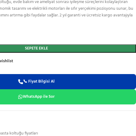
tuğu, evde bakım ve ameliyat sonrası iyileşme süreçlerini kolaylaştıran
omik tasarımı ve elektrikli motorları ile sıfır yerçekimi pozisyonu sunar, bu
nı artırma gibi faydalar sağlar. 2 yıl garanti ve ücretsiz kargo avantajıyla
SEPETE EKLE
wishlist
📞 Fiyat Bilgisi Al
WhatsApp ile Sor
hasta koltuğu fiyatları