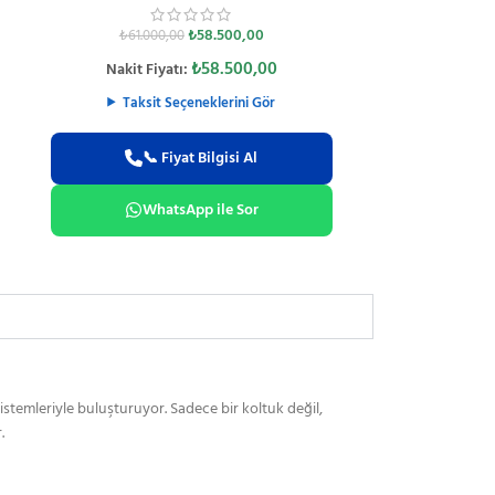
📞
₺
58.500,00
₺
61.000,00
₺
58.500,00
Nakit Fiyatı:
Wh
Taksit Seçeneklerini Gör
📞 Fiyat Bilgisi Al
WhatsApp ile Sor
emleriyle buluşturuyor. Sadece bir koltuk değil,
.