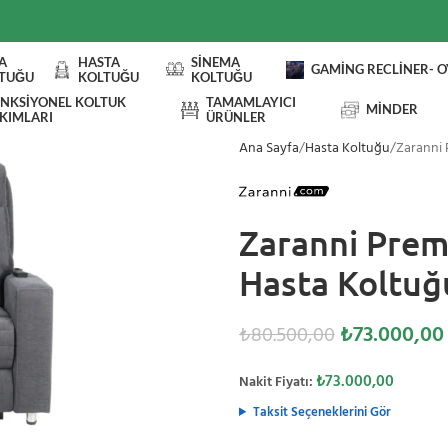
A
HASTA
SINEMA
GAMING RECLINER- 
TUĞU
KOLTUĞU
KOLTUĞU
NKSIYONEL KOLTUK
TAMAMLAYICI
MINDER
KIMLARI
ÜRÜNLER
Ana Sayfa
Hasta Koltuğu
Zaranni
Zaranni Prem
Hasta Koltuğ
₺
73.000,00
₺
80.500,00
₺
73.000,00
Nakit Fiyatı:
Taksit Seçeneklerini Gör