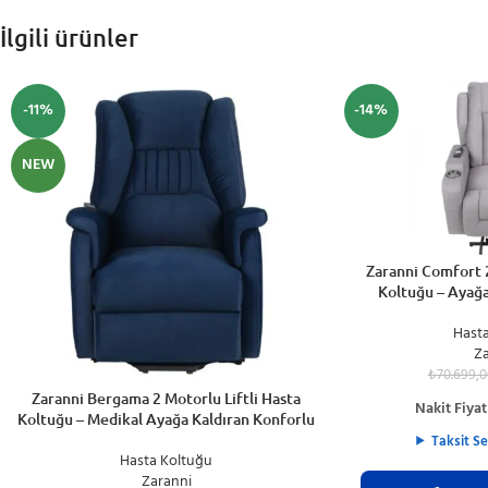
İlgili ürünler
-11%
-14%
NEW
SEPETE EKLE
Zaranni Comfort 2
Koltuğu – Ayağa
Hast
Z
₺
70.699,0
SEPETE EKLE
Zaranni Bergama 2 Motorlu Liftli Hasta
Nakit Fiyat
Koltuğu – Medikal Ayağa Kaldıran Konforlu
Taksit Se
Hasta Koltuğu
Zaranni