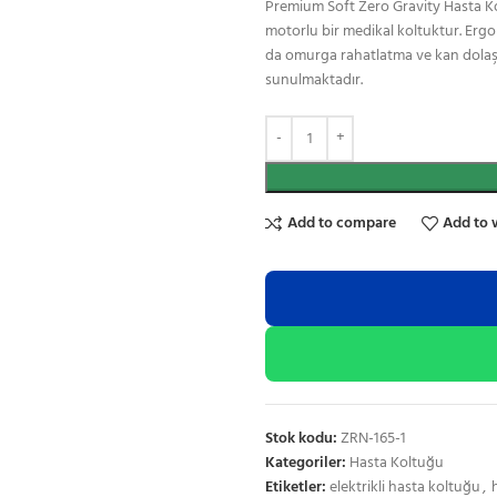
Premium Soft Zero Gravity Hasta Kol
motorlu bir medikal koltuktur. Ergon
da omurga rahatlatma ve kan dolaşımı
sunulmaktadır.
Add to compare
Add to 
Stok kodu:
ZRN-165-1
Kategoriler:
Hasta Koltuğu
Etiketler:
elektrikli hasta koltuğu
,