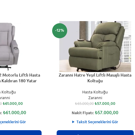
-12%
SEPETE EKLE
 Motorlu Liftli Hasta
Zaranni Hatre Yeşil Liftli Masajlı Hasta
 Kaldıran 180 Yatar
Koltuğu
a Koltuğu
Hasta Koltuğu
aranni
Zaranni
₺
61.000,00
₺
57.000,00
0
₺
65.000,00
₺
61.000,00
₺
57.000,00
ı:
Nakit Fiyatı:
çeneklerini Gör
Taksit Seçeneklerini Gör