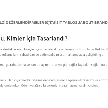
LGI
DEĞERLENDIRMELER (0)
TAKSIT TABLOSU
ABOUT BRAND
: Kimler İçin Tasarlandı?
destek arayan bireyler için özel olarak tasarlanmış motorlu bir koltuktur. Ö
llanıcıların rahatlığını ve bağımsızlığını artırmak amacıyla geliştirilmiştir.
omurga rahatlatma ve kan dolaşımını artırma gibi sağlık faydaları sağlar. Bu ö
, her kullanıcıya özel bir oturma deneyimi sunar. Ergonomik tasarımı ve konfor 
unda dinlenirken ödem ve ağrı gibi sorunların azalmasına yardımcı olur.