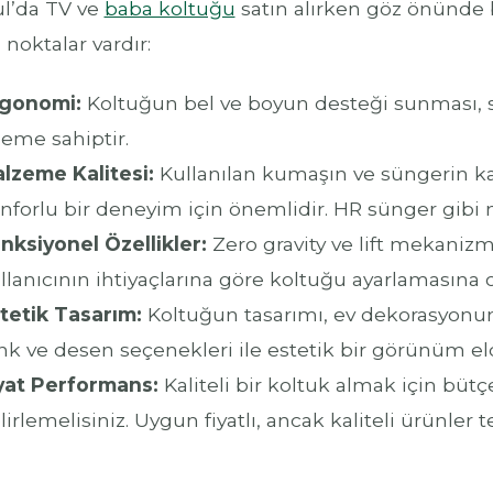
ul’da TV ve
baba koltuğu
satın alırken göz önünde
noktalar vardır:
gonomi:
Koltuğun bel ve boyun desteği sunması, sağ
eme sahiptir.
lzeme Kalitesi:
Kullanılan kumaşın ve süngerin ka
nforlu bir deneyim için önemlidir. HR sünger gibi m
nksiyonel Özellikler:
Zero gravity ve lift mekanizma
llanıcının ihtiyaçlarına göre koltuğu ayarlamasına o
tetik Tasarım:
Koltuğun tasarımı, ev dekorasyonun
nk ve desen seçenekleri ile estetik bir görünüm elde
yat Performans:
Kaliteli bir koltuk almak için bütç
lirlemelisiniz. Uygun fiyatlı, ancak kaliteli ürünler t