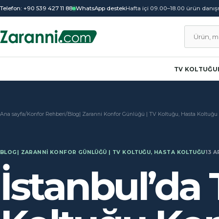
Telefon: +90 539 427 11 88
WhatsApp destek
Hafta içi 09.00–18.00 ürün danı
Ürün ar
TV KOLTUĞU
Ana sayfa
/
Konfor Rehberi
/
Blog| Zaranni Konfor Günlüğü | TV Koltuğu, Hasta Koltuğu
BLOG| ZARANNI KONFOR GÜNLÜĞÜ | TV KOLTUĞU, HASTA KOLTUĞU
13 A
İstanbul’da