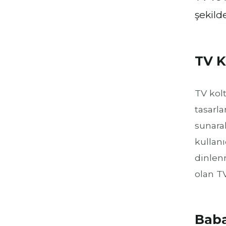
şekild
TV K
TV kol
tasarl
sunarak
kullanı
dinlen
olan TV
Baba