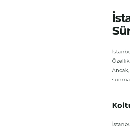
İst
Sür
İstanbu
Özellik
Ancak, 
sunmak
Kolt
İstanbu