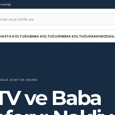
şmanlığı
a
HASTA KOLTUĞU
BABA KOLTUĞU
SINEMA KOLTUĞU
HAKKIMIZDA
İ
RALIK 2025
7 DK OKUMA
 TV ve Baba