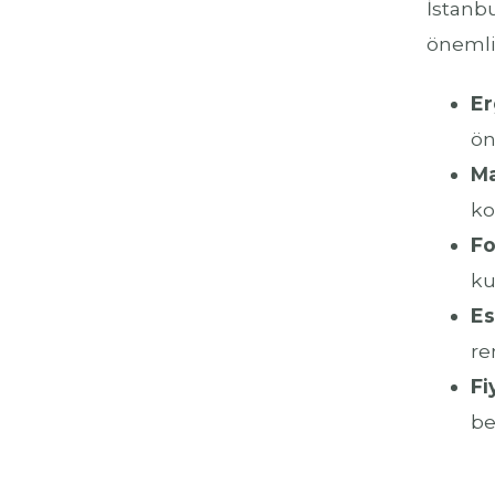
İstanb
önemli 
Er
ön
Ma
ko
Fo
ku
Es
re
Fi
be