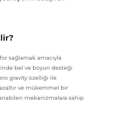
lir?
nfor sağlamak amacıyla
sinde bel ve boyun desteği
o gravity özelliği ile
cı azaltır ve mükemmel bir
rlanabilen mekanizmalara sahip