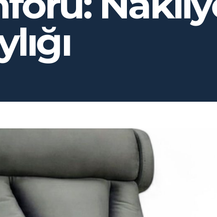
foru: Nakliy
lığı