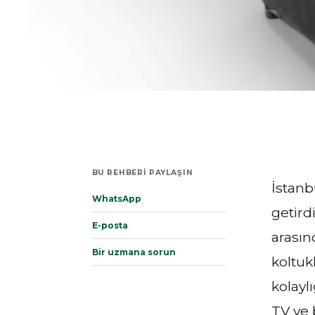
BU REHBERI PAYLAŞIN
İstanb
WhatsApp
getird
E-posta
arasın
Bir uzmana sorun
koltuk
kolayl
TV ve 