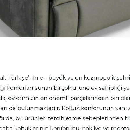
ul, Türkiye’nin en büyük ve en kozmopolit şehr
iği konforları sunan birçok ürüne ev sahipliği 
da, evlerimizin en önemli parçalarından biri ola
ları da bulunmaktadır. Koltuk konforunun yanı s
ığı da, bu ürünleri tercih etme sebeplerinden bir
baba koltuklarının konforunu, nakliye ve montaj 