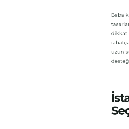
Baba k
tasarla
dikkat 
rahatça
uzun s
desteği
İst
Seç