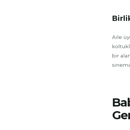
Birl
Aile üy
koltukl
bir ala
sinema
Bab
Ge