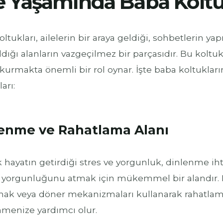
le Yaşamında Baba Kolt
ltukları, ailelerin bir araya geldiği, sohbetlerin yapı
ldığı alanların vazgeçilmez bir parçasıdır. Bu koltuk
kurmakta önemli bir rol oynar. İşte baba koltukları
arı:
enme ve Rahatlama Alanı
hayatın getirdiği stres ve yorgunluk, dinlenme ihtiy
yorgunluğunu atmak için mükemmel bir alandır. 
mak veya döner mekanizmaları kullanarak rahatlamak,
nmenize yardımcı olur.