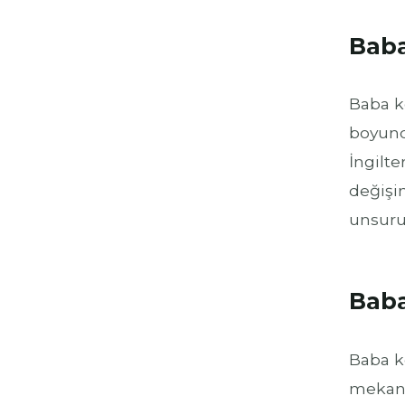
Baba
Baba ko
boyunca
İngilte
değişi
unsuru 
Baba
Baba ko
mekaniz