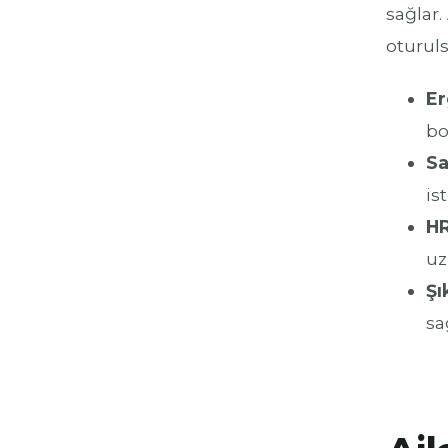
sağlar
oturuls
Er
bo
Sa
is
HR
uz
Şı
sa