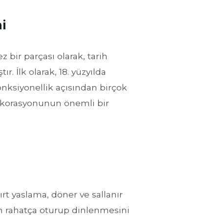
i
 bir parçası olarak, tarih
. İlk olarak, 18. yüzyılda
onksiyonellik açısından birçok
korasyonunun önemli bir
rt yaslama, döner ve sallanır
rın rahatça oturup dinlenmesini