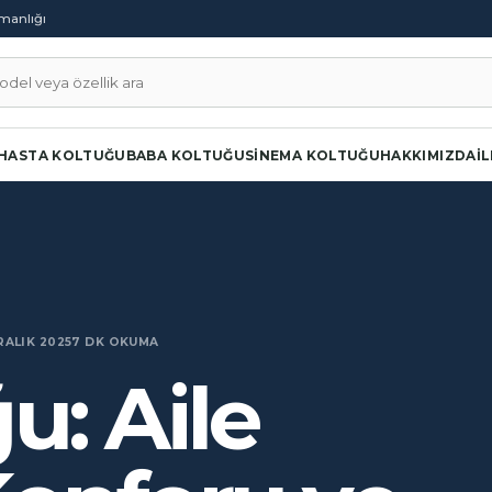
şmanlığı
a
HASTA KOLTUĞU
BABA KOLTUĞU
SINEMA KOLTUĞU
HAKKIMIZDA
İ
RALIK 2025
7 DK OKUMA
u: Aile