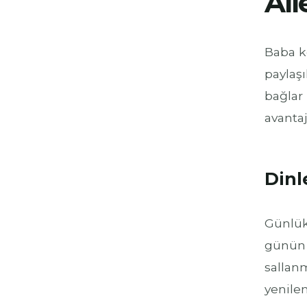
Ai
Baba ko
paylaşı
bağlar 
avantajl
Dinl
Günlük 
günün 
sallan
yenile