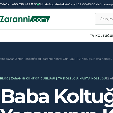
Telefon: +90 539 427 11 88
WhatsApp destek
Hafta içi 09.00–18.00 ürün danı
Ürün ar
TV KOLTUĞU
Ana sayfa
/
Konfor Rehberi
/
Blog| Zaranni Konfor Günlüğü | TV Koltuğu, Hasta Koltuğu
BLOG| ZARANNI KONFOR GÜNLÜĞÜ | TV KOLTUĞU, HASTA KOLTUĞU
12 A
Baba Koltuğ