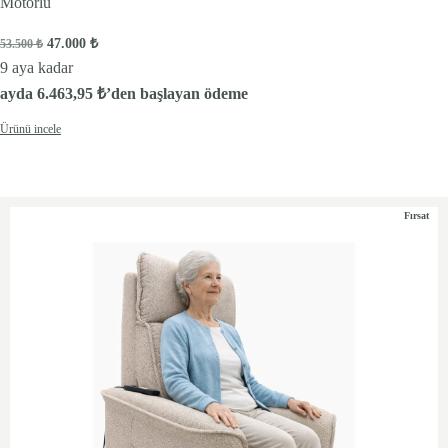
Motorlu
Orijinal fiyat: 53.500 ₺.
Şu andaki fiyat: 47.000 ₺.
47.000
₺
53.500
₺
9 aya kadar
ayda
6.463,95
₺
’den başlayan ödeme
Ürünü incele
Fırsat