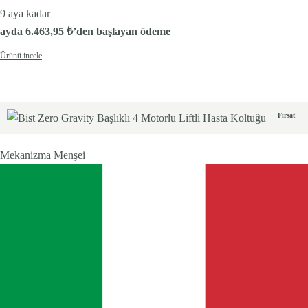
9 aya kadar
ayda
6.463,95
₺
’den başlayan ödeme
Ürünü incele
Fırsat
Mekanizma Menşei