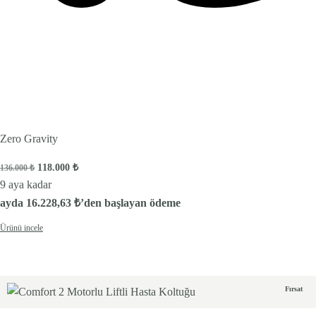
Zero Gravity
Orijinal fiyat: 136.000 ₺.
Şu andaki fiyat: 118.000 ₺.
118.000
₺
136.000
₺
9 aya kadar
ayda
16.228,63
₺
’den başlayan ödeme
Ürünü incele
Fırsat