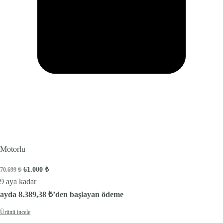
Motorlu
Orijinal fiyat: 70.699 ₺.
Şu andaki fiyat: 61.000 ₺.
61.000
₺
70.699
₺
9 aya kadar
ayda
8.389,38
₺
’den başlayan ödeme
Ürünü incele