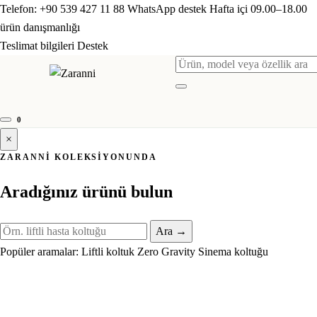
Telefon: +90 539 427 11 88
WhatsApp destek
Hafta içi 09.00–18.00
ürün danışmanlığı
Teslimat bilgileri
Destek
Ürün ara
Menüyü aç
0
×
ZARANNI KOLEKSIYONUNDA
Aradığınız ürünü bulun
Ürün ara
Ara
→
Popüler aramalar:
Liftli koltuk
Zero Gravity
Sinema koltuğu