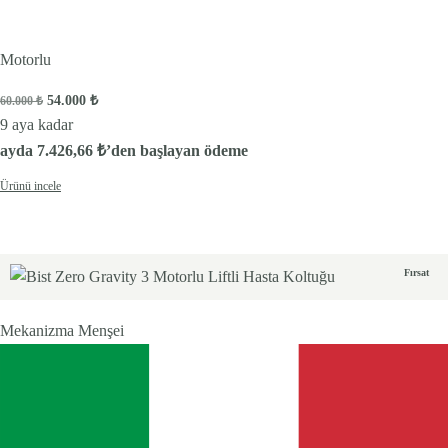
Motorlu
Orijinal fiyat: 60.000 ₺.
Şu andaki fiyat: 54.000 ₺.
54.000
₺
60.000
₺
9 aya kadar
ayda
7.426,66
₺
’den başlayan ödeme
Ürünü incele
Fırsat
Mekanizma Menşei