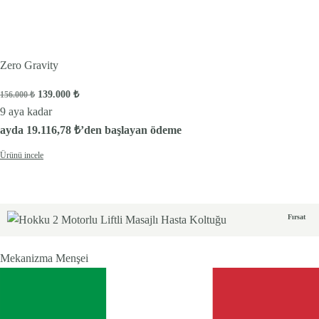
Zero Gravity
Orijinal fiyat: 156.000 ₺.
Şu andaki fiyat: 139.000 ₺.
139.000
₺
156.000
₺
9 aya kadar
ayda
19.116,78
₺
’den başlayan ödeme
Ürünü incele
Fırsat
Mekanizma Menşei