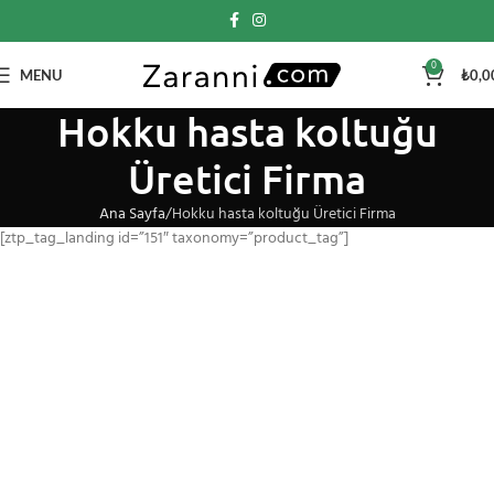
0
MENU
₺
0,0
Hokku hasta koltuğu
Üretici Firma
Ana Sayfa
Hokku hasta koltuğu Üretici Firma
[ztp_tag_landing id=”151″ taxonomy=”product_tag”]