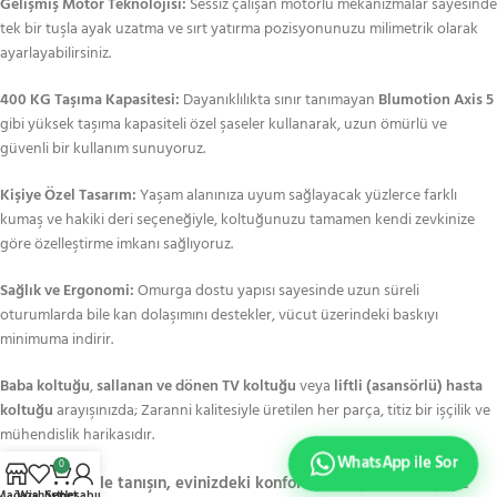
Gelişmiş Motor Teknolojisi:
Sessiz çalışan motorlu mekanizmalar sayesinde
tek bir tuşla ayak uzatma ve sırt yatırma pozisyonunuzu milimetrik olarak
ayarlayabilirsiniz.
400 KG Taşıma Kapasitesi:
Dayanıklılıkta sınır tanımayan
Blumotion Axis 5
gibi yüksek taşıma kapasiteli özel şaseler kullanarak, uzun ömürlü ve
güvenli bir kullanım sunuyoruz.
Kişiye Özel Tasarım:
Yaşam alanınıza uyum sağlayacak yüzlerce farklı
kumaş ve hakiki deri seçeneğiyle, koltuğunuzu tamamen kendi zevkinize
göre özelleştirme imkanı sağlıyoruz.
Sağlık ve Ergonomi:
Omurga dostu yapısı sayesinde uzun süreli
oturumlarda bile kan dolaşımını destekler, vücut üzerindeki baskıyı
minimuma indirir.
Baba koltuğu
,
sallanan ve dönen TV koltuğu
veya
liftli (asansörlü) hasta
koltuğu
arayışınızda; Zaranni kalitesiyle üretilen her parça, titiz bir işçilik ve
mühendislik harikasıdır.
WhatsApp ile Sor
0
Zaranni ile tanışın, evinizdeki konforu profesyonel seviyeye
Mağaza
Wishlist
Sepet
Hesabım